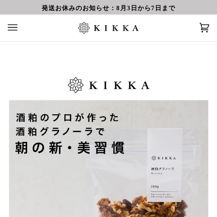
コ
発送お休みのお知らせ：8月3日から7日まで
ン
テ
カ
(0
ン
ー
ツ
ト
に
ス
キ
ッ
プ